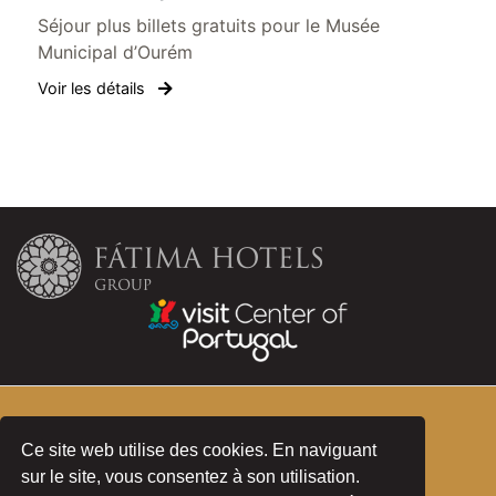
Séjour plus billets gratuits pour le Musée
Municipal d’Ourém
Voir les détails
•
Politiques de confidentialité et de cookies
Complaint Book
Ce site web utilise des cookies. En naviguant
sur le site, vous consentez à son utilisation.
© 2026 Aurea Fátima Hotel Congress & Spa - Site Officiel