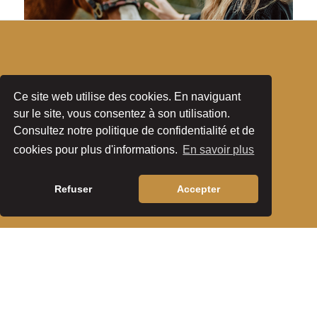
Ce site web utilise des cookies. En naviguant
Séjour plus promenade à cheval
sur le site, vous consentez à son utilisation.
Consultez notre politique de confidentialité et de
Offres
Voir les prix
Menu
Profitez d’une expérience unique avec une
cookies pour plus d'informations.
En savoir plus
promenade à cheval dans le parc naturel de
Serras de Aire e Candeeiros!
Refuser
Accepter
Voir les détails